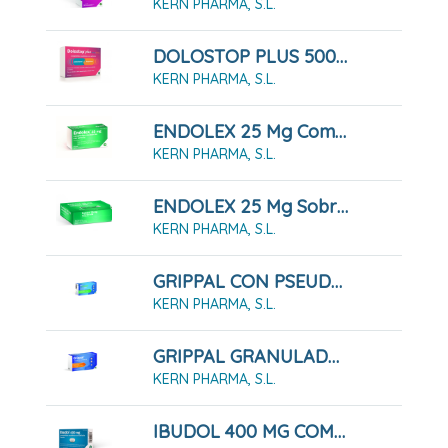
KERN PHARMA, S.L.
DOLOSTOP PLUS 500 MG/ 150 MG 16 COMPRIMDIOS
KERN PHARMA, S.L.
ENDOLEX 25 Mg Comprimidos Recubiertos Con Película, 12 Comprimidos
KERN PHARMA, S.L.
ENDOLEX 25 Mg Sobres Solución Oral, 10 Sobres
KERN PHARMA, S.L.
GRIPPAL CON PSEUDOEFEDRINA Y DEXTROMETORFANO CÁPSULAS DURAS, 16 Cápsulas
KERN PHARMA, S.L.
GRIPPAL GRANULADO PARA SOLUCION ORAL , 10 Sobres
KERN PHARMA, S.L.
IBUDOL 400 MG COMPRIMIDOS RECUBIERTOS CON PELICULA EFG , 20 Comprimidos