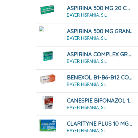
ASPIRINA 500 MG 20 COMPRIMIDOS
BAYER HISPANIA, S.L..
ASPIRINA 500 MG GRANULADO 20 SOBRES
BAYER HISPANIA, S.L..
ASPIRINA COMPLEX GRANULADO EFERVESCENTE 10 SOBRES
BAYER HISPANIA, S.L..
BENEXOL B1-B6-B12 COMPRIMIDOS RECUBIERTOS CON PELÍCULA
BAYER HISPANIA, S.L..
CANESPIE BIFONAZOL 10 MG/ML SOLUCION PARA PULVERIZACION CUTANEA , 30 ML
BAYER HISPANIA, S.L..
CLARITYNE PLUS 10 MG/240 MG 7 COMPRIMIDOS
BAYER HISPANIA, S.L..