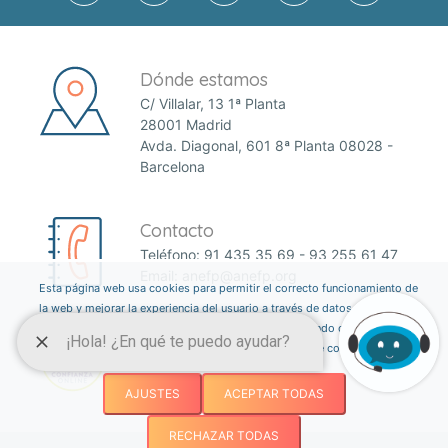
Dónde estamos
C/ Villalar, 13 1ª Planta
28001 Madrid
Avda. Diagonal, 601 8ª Planta 08028 -
Barcelona
Contacto
Teléfono:
91 435 35 69
-
93 255 61 47
Email:
anefp@anefp.org
Esta página web usa cookies para permitir el correcto funcionamiento de
la web y mejorar la experiencia del usuario a través de datos estadísticos.
Puedes informarte sobre qué cookies estamos utilizando o desactivarlas
a través del botón ajustes. Consulta nuestra política de cookies
aquí
.
AJUSTES
ACEPTAR TODAS
RECHAZAR TODAS