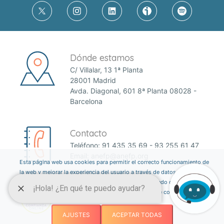
Dónde estamos
C/ Villalar, 13 1ª Planta
28001 Madrid
Avda. Diagonal, 601 8ª Planta 08028 -
Barcelona
Contacto
Teléfono:
91 435 35 69
-
93 255 61 47
Email:
anefp@anefp.org
Esta página web usa cookies para permitir el correcto funcionamiento de
la web y mejorar la experiencia del usuario a través de datos estadísticos.
Puedes informarte sobre qué cookies estamos utilizando o desactivarlas
a través del botón ajustes. Consulta nuestra política de cookies
aquí
.
AJUSTES
ACEPTAR TODAS