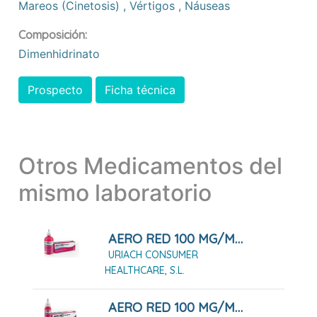
Mareos (cinetosis)
,
Vértigos
,
Náuseas
Composición:
Dimenhidrinato
Prospecto
Ficha técnica
Otros Medicamentos del
mismo laboratorio
AERO RED 100 MG/ML GOTAS ORALES 100 ML
URIACH CONSUMER
HEALTHCARE, S.L.
AERO RED 100 MG/ML GOTAS ORALES 25 ML