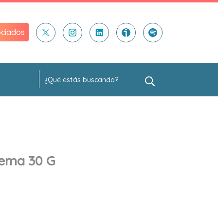
ciados
rema 30 G