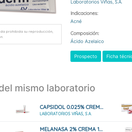
Laboratorios Viñas, S.a.
Indicaciones:
Acné
eda prohibida su reproducción,
Composición:
n.
Ácido Azelaico
Prospecto
Ficha técni
el mismo laboratorio
CAPSIDOL 0.025% CREMA 60 G
LABORATORIOS VIÑAS, S.A.
MELANASA 2% CREMA 15 G