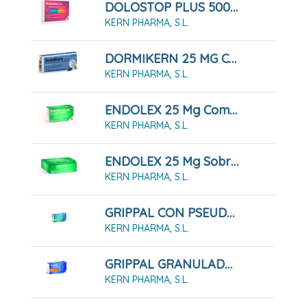
DOLOSTOP PLUS 500 MG/ 150 MG 16 COMPRIMDIOS
KERN PHARMA, S.L.
DORMIKERN 25 MG COMPRIMIDOS RECUBIERTOS CON PELICULA , 14 Comprimidos
KERN PHARMA, S.L.
ENDOLEX 25 Mg Comprimidos Recubiertos Con Película, 12 Comprimidos
KERN PHARMA, S.L.
ENDOLEX 25 Mg Sobres Solución Oral, 10 Sobres
KERN PHARMA, S.L.
GRIPPAL CON PSEUDOEFEDRINA Y DEXTROMETORFANO CÁPSULAS DURAS, 16 Cápsulas
KERN PHARMA, S.L.
GRIPPAL GRANULADO PARA SOLUCION ORAL , 10 Sobres
KERN PHARMA, S.L.