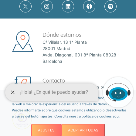
Dónde estamos
C/ Villalar, 13 1ª Planta
28001 Madrid
Avda. Diagonal, 601 8ª Planta 08028 -
Barcelona
Contacto
Teléfono:
91 435 35 69
-
93 255 61 47
Email:
anefp@anefp.org
Esta página web usa cookies para permitir el correcto funcionamiento de
la web y mejorar la experiencia del usuario a través de datos estadísticos.
Puedes informarte sobre qué cookies estamos utilizando o desactivarlas
a través del botón ajustes. Consulta nuestra política de cookies
aquí
.
AJUSTES
ACEPTAR TODAS